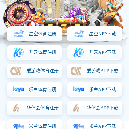
三、服务范围
我们提供包括实时比分、体育数据、赛事资讯等服务。具体
内容可能因运营策略进行相应调整。
四、用户行为规范
不得发布非法、敏感或有害内容
不得借助本平台从事任何形式的违法行为
不得利用技术手段破坏平台数据或干扰系统运行
五、知识产权
平台所有文字、图像、数据、设计等内容均属平台或合作方
合法所有，未经授权禁止任何形式的转载或使用。
六、服务终止
若用户违反平台规定或存在不当行为，华体会平台平台有权
中止其服务，恕不另行通知。
七、法律责任与适用