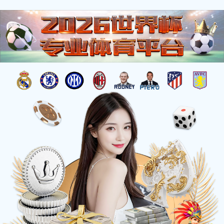
注册入口
用户协议
最近更新：2025年7月
一、协议说明
在您访问、注册或使用华体会平台平台所提供的任何服务
前，请仔细阅读本《用户协议》。使用平台即视为同意全部
条款。
二、用户注册与信息
用户需确保所提交的注册资料真实、准确。若发现信息虚假
或存在风险，华体会平台平台有权暂停或终止其账户。